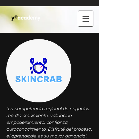
"La competencia regional de negocios
me dio crecimiento, validación,
empoderamiento, confianza,
autoconocimiento. Disfruté del proceso,
el aprendizaje es su mayor ganancia".